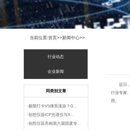
当前位置:首页>>
新闻中心
>>
行业动态
企业新闻
近日
同类别文章
行业专家
用。
·极限打卡VS佛系漫游？G...
·创想仪器ICP光谱仪与X...
·创想仪器亮相第六届固废专...